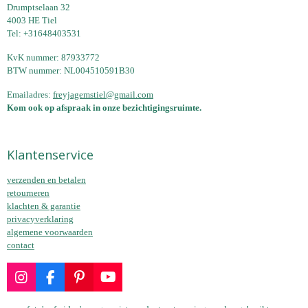
Drumptselaan 32
4003 HE Tiel
Tel: +31648403531
KvK nummer: 87933772
BTW nummer: NL004510591B30
Emailadres:
freyjagemstiel@gmail.com
Kom ook op afspraak in onze bezichtigingsruimte.
Klantenservice
verzenden en betalen
retourneren
klachten & garantie
privacyverklaring
algemene voorwaarden
contact
I
F
P
Y
n
a
i
o