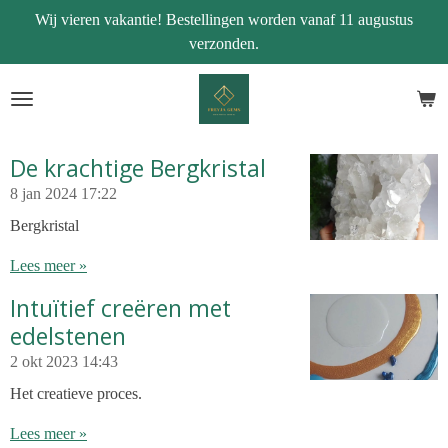
Wij vieren vakantie! Bestellingen worden vanaf 11 augustus
Ga
verzonden.
direct
naar
de
hoofdinhoud
De krachtige Bergkristal
8 jan 2024
17:22
Bergkristal
Lees meer »
Intuïtief creëren met
edelstenen
2 okt 2023
14:43
Het creatieve proces.
Lees meer »