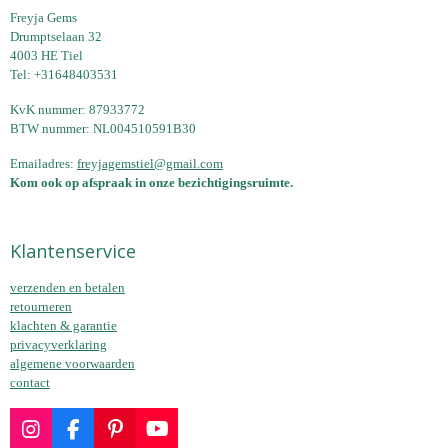
n
e
n
Freyja Gems
Drumptselaan 32
4003 HE Tiel
Tel: +31648403531
KvK nummer: 87933772
BTW nummer: NL004510591B30
Emailadres:
freyjagemstiel@gmail.com
Kom ook op afspraak in onze bezichtigingsruimte.
Klantenservice
verzenden en betalen
retourneren
klachten & garantie
privacyverklaring
algemene voorwaarden
contact
I
F
P
Y