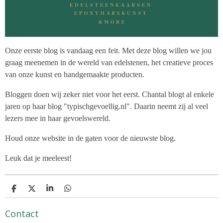
Onze eerste blog is vandaag een feit. Met deze blog willen we jou
graag meenemen in de wereld van edelstenen, het creatieve proces
van onze kunst en handgemaakte producten.
Bloggen doen wij zeker niet voor het eerst. Chantal blogt al enkele
jaren op haar blog "typischgevoellig.nl". Daarin neemt zij al veel
lezers mee in haar gevoelswereld.
Houd onze website in de gaten voor de nieuwste blog.
Leuk dat je meeleest!
D
D
S
D
e
e
h
e
l
e
a
l
Contact
e
l
r
e