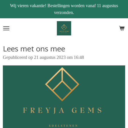
Wij vieren vakantie! Bestellingen worden vanaf 11 augustus
Ga
verzonden.
direct
naar
de
hoofdinhoud
Lees met ons mee
Gepubliceerd op 21 augustus 2023 om 16:48