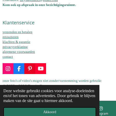
Kom ook op afspraak in onze bezichtigingsruimte.
Klantenservice
verzenden en betalen
retourneren
klachten & garantie
privacyverklaring
algemene voorwaarden
contact
I
F
P
Y
n
a
i
o
s
c
n
u
onze foto's of video's mogen niet zonder toestemming worden gebruikt
t
e
t
T
© 2022 - 2026 Freyja Gems
a
b
e
u
Deze website gebruikt cookies voor analyse-doeleinden
Powered by
JouwWeb
g
o
r
b
en/of het tonen van advertenties. Door gebruik te blijven
r
o
e
e
maken van de site gaat u hiermee akkoord.
a
k
s
m
t
Akkoord
E-mailadres
Telefoonnummer
Kaart
Instagram