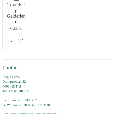
Toverber
g
Gelderlan
d
€ 23,50
In winkelwagen
Contact
Freyja Gems
Drumptselaan 32
4003 HE Tiel
Tel: +31648403531
KvK nummer: 87933772
BTW nummer: NL004510591B30
Emailadres:
freyjagemstiel@gmail.com