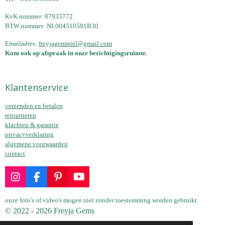
u
KvK nummer: 87933772
l
BTW nummer: NL004510591B30
l
Emailadres:
freyjagemstiel@gmail.com
s
Kom ook op afspraak in onze bezichtigingsruimte.
c
r
Klantenservice
e
e
verzenden en betalen
n
retourneren
klachten & garantie
privacyverklaring
algemene voorwaarden
contact
I
F
P
Y
n
a
i
o
s
c
n
u
onze foto's of video's mogen niet zonder toestemming worden gebruikt
t
e
t
T
© 2022 - 2026 Freyja Gems
a
b
e
u
Powered by
JouwWeb