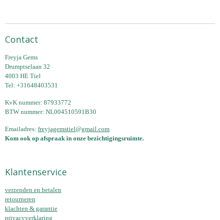
Contact
Freyja Gems
Drumptselaan 32
4003 HE Tiel
Tel: +31648403531
KvK nummer: 87933772
BTW nummer: NL004510591B30
Emailadres:
freyjagemstiel@gmail.com
Kom ook op afspraak in onze bezichtigingsruimte.
Klantenservice
verzenden en betalen
retourneren
klachten & garantie
privacyverklaring