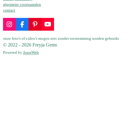
algemene voorwaarden
contact
I
F
P
Y
n
a
i
o
s
c
n
u
onze foto's of video's mogen niet zonder toestemming worden gebruikt
t
e
t
T
© 2022 - 2026 Freyja Gems
a
b
e
u
Powered by
JouwWeb
g
o
r
b
r
o
e
e
a
k
s
m
t