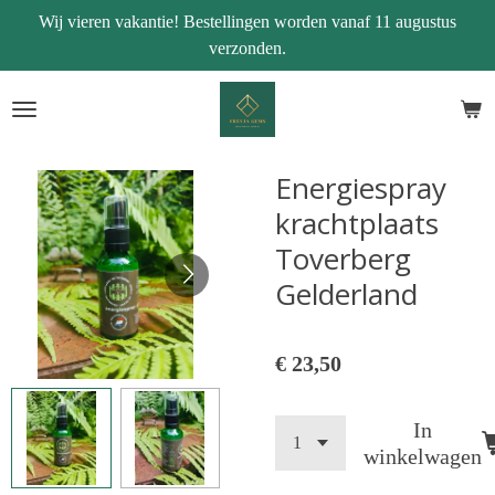
Wij vieren vakantie! Bestellingen worden vanaf 11 augustus
Ga
verzonden.
direct
naar
de
hoofdinhoud
Energiespray
krachtplaats
Toverberg
Gelderland
€ 23,50
In
winkelwagen