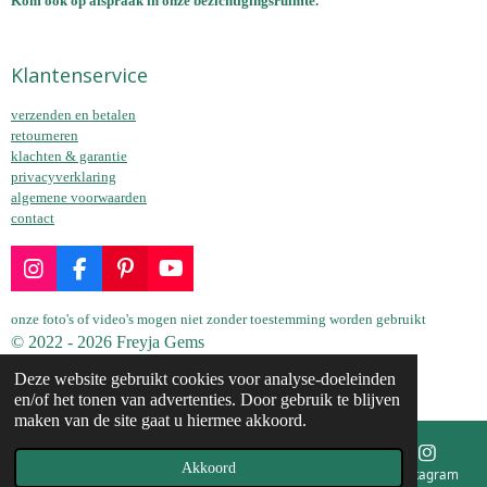
Kom ook op afspraak in onze bezichtigingsruimte.
Klantenservice
verzenden en betalen
retourneren
klachten & garantie
privacyverklaring
algemene voorwaarden
contact
I
F
P
Y
n
a
i
o
s
c
n
u
onze foto's of video's mogen niet zonder toestemming worden gebruikt
t
e
t
T
© 2022 - 2026 Freyja Gems
a
b
e
u
Powered by
JouwWeb
Deze website gebruikt cookies voor analyse-doeleinden
g
o
r
b
en/of het tonen van advertenties. Door gebruik te blijven
r
o
e
e
maken van de site gaat u hiermee akkoord.
a
k
s
m
t
Akkoord
E-mailadres
Telefoonnummer
Kaart
Instagram