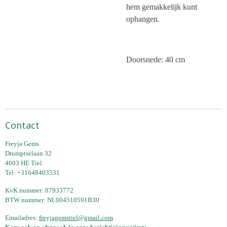
hem gemakkelijk kunt
ophangen.
Doorsnede: 40 cm
Contact
Freyja Gems
Drumptselaan 32
4003 HE Tiel
Tel: +31648403531
KvK nummer: 87933772
BTW nummer: NL004510591B30
Emailadres:
freyjagemstiel@gmail.com