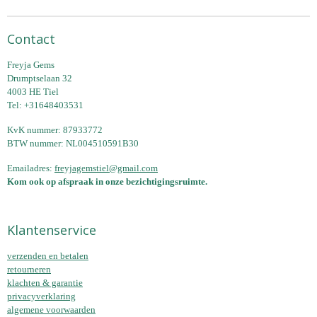
Contact
Freyja Gems
Drumptselaan 32
4003 HE Tiel
Tel: +31648403531
KvK nummer: 87933772
BTW nummer: NL004510591B30
Emailadres:
freyjagemstiel@gmail.com
Kom ook op afspraak in onze bezichtigingsruimte.
Klantenservice
verzenden en betalen
retourneren
klachten & garantie
privacyverklaring
algemene voorwaarden