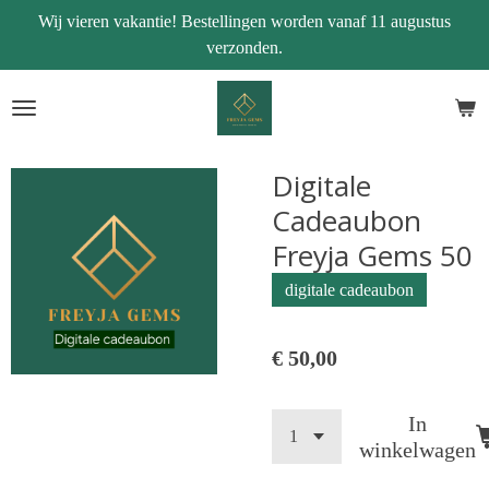
Wij vieren vakantie! Bestellingen worden vanaf 11 augustus
Ga
verzonden.
direct
naar
de
hoofdinhoud
Digitale
Cadeaubon
Freyja Gems 50
digitale cadeaubon
€ 50,00
In
winkelwagen