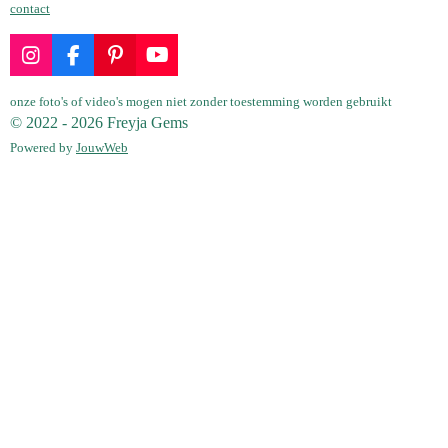
contact
I
F
P
Y
n
a
i
o
s
c
n
u
onze foto's of video's mogen niet zonder toestemming worden gebruikt
t
e
t
T
© 2022 - 2026 Freyja Gems
a
b
e
u
Powered by
JouwWeb
g
o
r
b
r
o
e
e
a
k
s
m
t