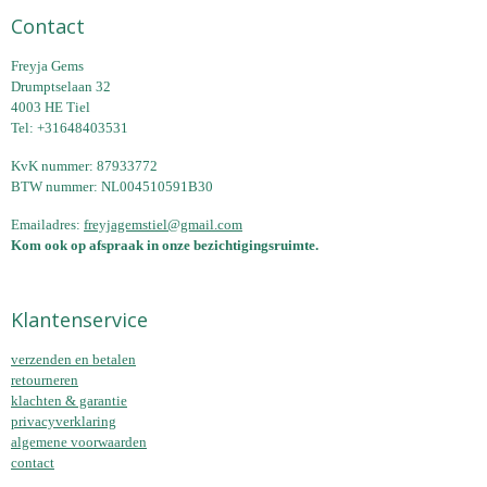
Contact
Freyja Gems
Drumptselaan 32
4003 HE Tiel
Tel: +31648403531
KvK nummer: 87933772
BTW nummer: NL004510591B30
Emailadres:
freyjagemstiel@gmail.com
Kom ook op afspraak in onze bezichtigingsruimte.
Klantenservice
verzenden en betalen
retourneren
klachten & garantie
privacyverklaring
algemene voorwaarden
contact