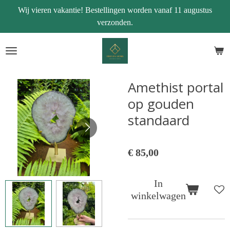
Wij vieren vakantie! Bestellingen worden vanaf 11 augustus
Ga
verzonden.
direct
naar
de
hoofdinhoud
Amethist portal
op gouden
standaard
€ 85,00
In
winkelwagen