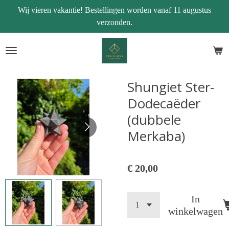
Wij vieren vakantie! Bestellingen worden vanaf 11 augustus
Ga
verzonden.
direct
naar
de
hoofdinhoud
Shungiet Ster-
Dodecaëder
(dubbele
Merkaba)
€ 20,00
In
winkelwagen