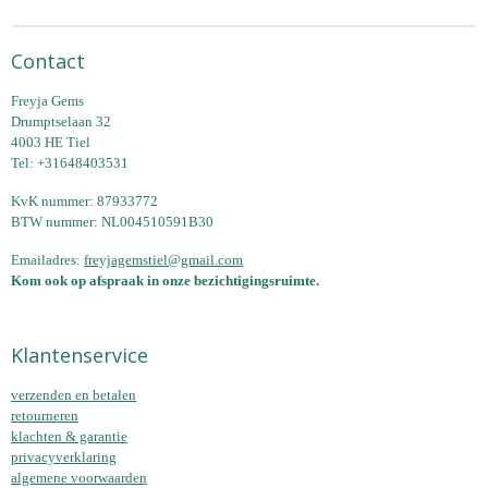
Contact
Freyja Gems
Drumptselaan 32
4003 HE Tiel
Tel: +31648403531
KvK nummer: 87933772
BTW nummer: NL004510591B30
Emailadres:
freyjagemstiel@gmail.com
Kom ook op afspraak in onze bezichtigingsruimte.
Klantenservice
verzenden en betalen
retourneren
klachten & garantie
privacyverklaring
algemene voorwaarden