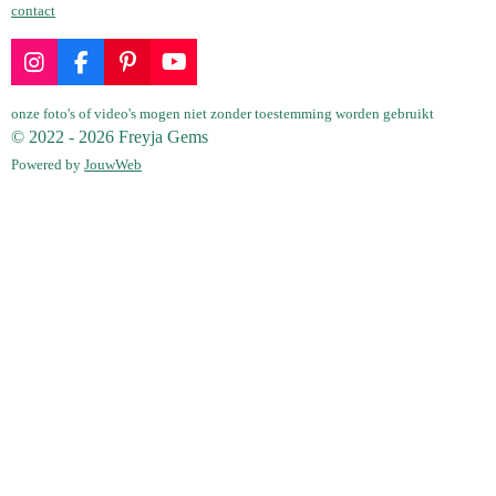
contact
I
F
P
Y
n
a
i
o
s
c
n
u
onze foto's of video's mogen niet zonder toestemming worden gebruikt
t
e
t
T
© 2022 - 2026 Freyja Gems
a
b
e
u
Powered by
JouwWeb
g
o
r
b
r
o
e
e
a
k
s
m
t