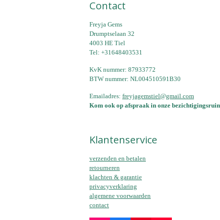
Contact
Freyja Gems
Drumptselaan 32
4003 HE Tiel
Tel: +31648403531
KvK nummer: 87933772
BTW nummer: NL004510591B30
Emailadres:
freyjagemstiel@gmail.com
Kom ook op afspraak in onze bezichtigingsruim
Klantenservice
verzenden en betalen
retourneren
klachten & garantie
privacyverklaring
algemene voorwaarden
contact