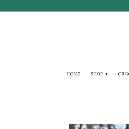
Ga
direct
naar
de
hoofdinhoud
HOME
SHOP
ORG