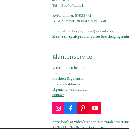
Tel: +31648403531
KvK nummer: 87933772
BTW nummer: NL004510591B30
Emailadres:
freyjagemstiel@gmail.com
Kom ook op afspraak in onze bezichtigingsruim
Klantenservice
verzenden en betalen
retourneren
klachten & garantie
privacyverklaring
algemene voorwaarden
contact
I
F
P
Y
n
a
i
o
s
c
n
u
onze foto's of video's mogen niet zonder toest
t
e
t
T
© 2022 - 2026 Freyja Gems