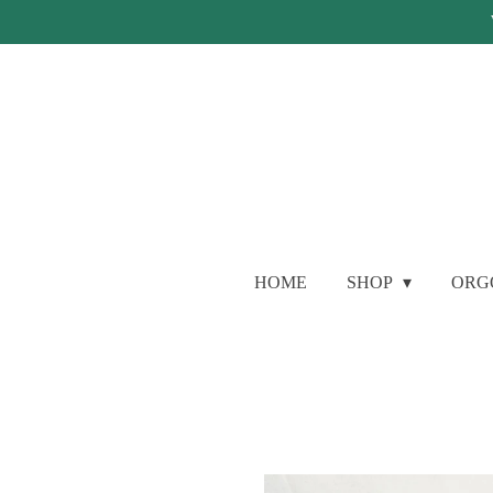
Ga
direct
naar
de
hoofdinhoud
HOME
SHOP
ORG