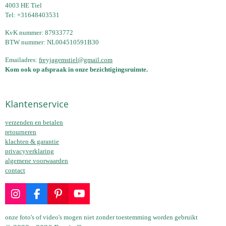
4003 HE Tiel
Tel: +31648403531
KvK nummer: 87933772
BTW nummer: NL004510591B30
Emailadres:
freyjagemstiel@gmail.com
Kom ook op afspraak in onze bezichtigingsruimte.
Klantenservice
verzenden en betalen
retourneren
klachten & garantie
privacyverklaring
algemene voorwaarden
contact
I
F
P
Y
n
a
i
o
s
c
n
u
onze foto's of video's mogen niet zonder toestemming worden gebruikt