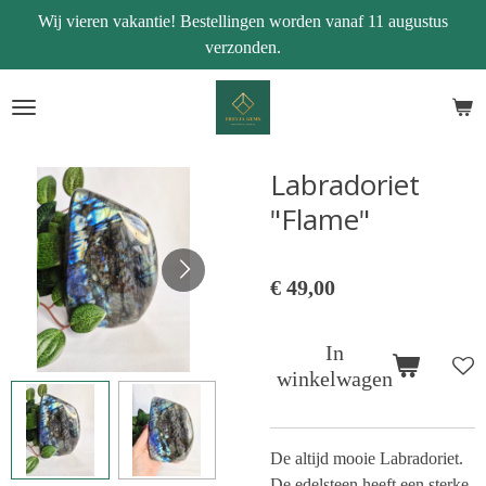
Wij vieren vakantie! Bestellingen worden vanaf 11 augustus
Ga
verzonden.
direct
naar
de
hoofdinhoud
Labradoriet
"Flame"
€ 49,00
In
winkelwagen
De altijd mooie Labradoriet.
De edelsteen heeft een sterke