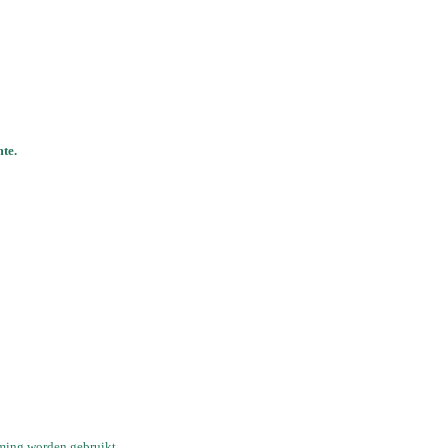
te.
emming worden gebruikt