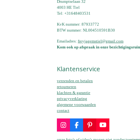
Drumptselaan 32
4003 HE Tiel
Tel: +31648403531
KvK nummer: 87933772
BTW nummer: NL004510591B30
Emailadres:
freyjagemstiel@gmail.com
Kom ook op afspraak in onze bezichtigingsruim
Klantenservice
verzenden en betalen
retourneren
klachten & garantie
privacyverklaring
algemene voorwaarden
contact
I
F
P
Y
n
a
i
o
s
c
n
u
onze foto's of video's mogen niet zonder toest