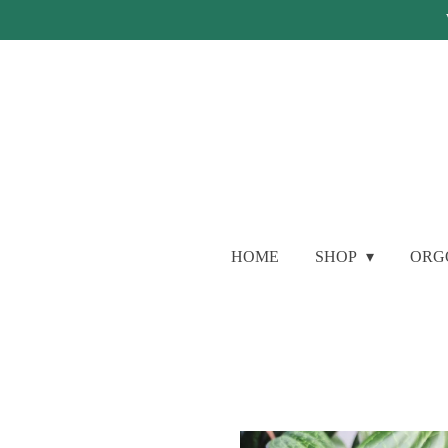
Ga
direct
naar
de
hoofdinhoud
HOME
SHOP
ORG