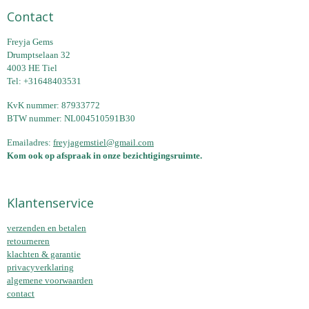
Contact
Freyja Gems
Drumptselaan 32
4003 HE Tiel
Tel: +31648403531
KvK nummer: 87933772
BTW nummer: NL004510591B30
Emailadres:
freyjagemstiel@gmail.com
Kom ook op afspraak in onze bezichtigingsruimte.
Klantenservice
verzenden en betalen
retourneren
klachten & garantie
privacyverklaring
algemene voorwaarden
contact