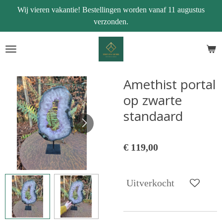
Wij vieren vakantie! Bestellingen worden vanaf 11 augustus
Ga
verzonden.
direct
naar
de
hoofdinhoud
Amethist portal
op zwarte
standaard
€ 119,00
Uitverkocht