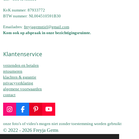
KvK nummer: 87933772
BTW nummer: NL004510591B30
Emailadres:
freyjagemstiel@gmail.com
Kom ook op afspraak in onze bezichtigingsruimte.
Klantenservice
verzenden en betalen
retourneren
klachten & garantie
privacyverklaring
algemene voorwaarden
contact
I
F
P
Y
n
a
i
o
s
c
n
u
onze foto's of video's mogen niet zonder toestemming worden gebruikt
t
e
t
T
© 2022 - 2026 Freyja Gems
a
b
e
u
Powered by
JouwWeb