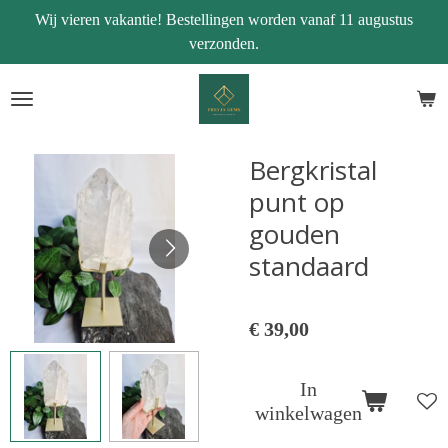
Wij vieren vakantie! Bestellingen worden vanaf 11 augustus
Ga
verzonden.
direct
naar
de
hoofdinhoud
Bergkristal
punt op
gouden
standaard
€ 39,00
In
winkelwagen