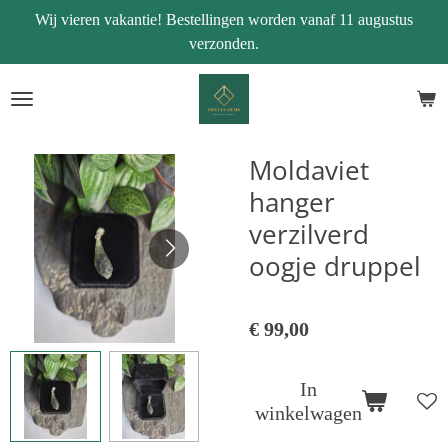
Wij vieren vakantie! Bestellingen worden vanaf 11 augustus
Ga
verzonden.
direct
naar
de
hoofdinhoud
Moldaviet
hanger
verzilverd
oogje druppel
€ 99,00
In
winkelwagen