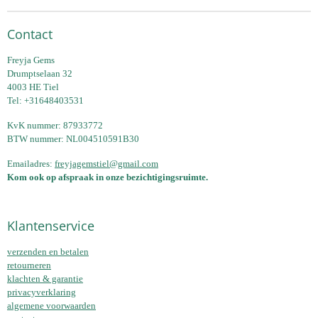
Contact
Freyja Gems
Drumptselaan 32
4003 HE Tiel
Tel: +31648403531
KvK nummer: 87933772
BTW nummer: NL004510591B30
Emailadres:
freyjagemstiel@gmail.com
Kom ook op afspraak in onze bezichtigingsruimte.
Klantenservice
verzenden en betalen
retourneren
klachten & garantie
privacyverklaring
algemene voorwaarden