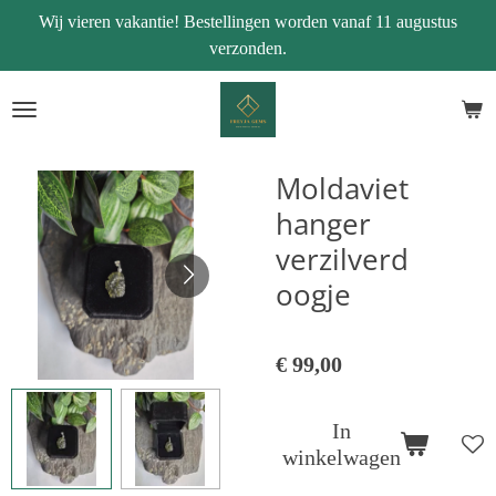
Wij vieren vakantie! Bestellingen worden vanaf 11 augustus
Ga
verzonden.
direct
naar
de
hoofdinhoud
Moldaviet
hanger
verzilverd
oogje
€ 99,00
In
winkelwagen