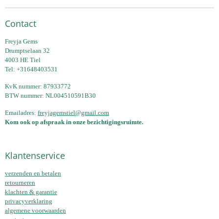
Contact
Freyja Gems
Drumptselaan 32
4003 HE Tiel
Tel: +31648403531
KvK nummer: 87933772
BTW nummer: NL004510591B30
Emailadres:
freyjagemstiel@gmail.com
Kom ook op afspraak in onze bezichtigingsruimte.
Klantenservice
verzenden en betalen
retourneren
klachten & garantie
privacyverklaring
algemene voorwaarden