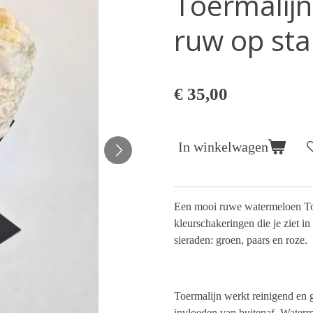
Toermalij
ruw op st
€ 35,00
In winkelwagen
Een mooi ruwe watermeloen Toe
kleurschakeringen die je ziet i
sieraden: groen, paars en roze.
Toermalijn werkt reinigend en 
invloeden van buitenaf. Water