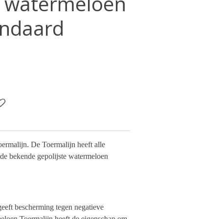
n watermeloen
andaard
rmalijn. De Toermalijn heeft alle
n de bekende gepolijste watermeloen
geeft bescherming tegen negatieve
meloen Toermalijn heeft de eigenschap om