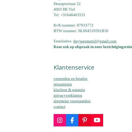
Drumptselaan 32
4003 HE Tiel
Tel: +31648403531
KvK nummer: 87933772
BTW nummer: NL004510591B30
Emailadres:
freyjagemstiel@gmail.com
Kom ook op afspraak in onze bezichtigingsruim
Klantenservice
verzenden en betalen
retourneren
klachten & garantie
privacyverklaring
algemene voorwaarden
contact
I
F
P
Y
n
a
i
o