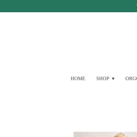
Ga
direct
naar
de
hoofdinhoud
HOME
SHOP
ORG