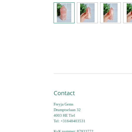
Contact
Freyja Gems
Drumptselaan 32
4003 HE Tiel
Tel: +31648403531
KvK nummer: 87933772