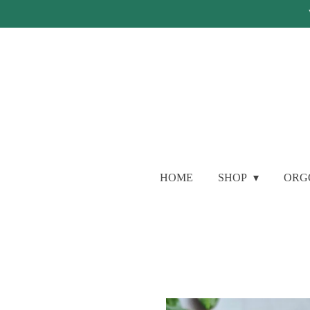
Ga
direct
naar
de
hoofdinhoud
HOME
SHOP
ORG