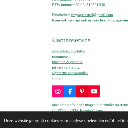
BTW nummer: NL004510591B30
Emailadres:
freyjagemstiel@gmail.com
Kom ook op afspraak in onze bezichtigingsruim
Klantenservice
verzenden en betalen
retourneren
klachten & garantie
privacyverklaring
algemene voorwaarden
contact
I
F
P
Y
n
a
i
o
s
c
n
u
onze foto's of video's mogen niet zonder toest
t
e
t
T
© 2022 - 2026 Freyja Gems
a
b
e
u
Deze website gebruikt cookies voor analyse-doeleinden en/of het ton
g
o
r
b
r
o
e
e