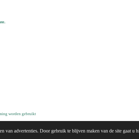
te.
emming worden gebruikt
en van advertenties. Door gebruik te blijven maken van de site gaat u 