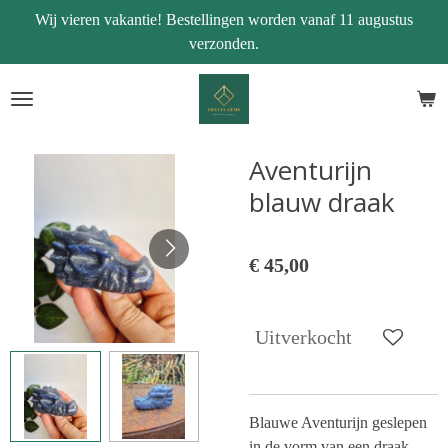
Wij vieren vakantie! Bestellingen worden vanaf 11 augustus
Ga
verzonden.
direct
naar
de
hoofdinhoud
Aventurijn
blauw draak
€ 45,00
Uitverkocht
Blauwe Aventurijn geslepen
in de vorm van een draak.