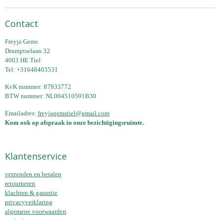
Contact
Freyja Gems
Drumptselaan 32
4003 HE Tiel
Tel: +31648403531
KvK nummer: 87933772
BTW nummer: NL004510591B30
Emailadres:
freyjagemstiel@gmail.com
Kom ook op afspraak in onze bezichtigingsruimte.
Klantenservice
verzenden en betalen
retourneren
klachten & garantie
privacyverklaring
algemene voorwaarden