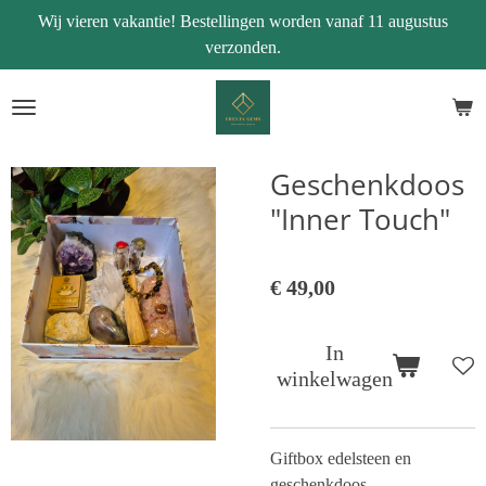
Wij vieren vakantie! Bestellingen worden vanaf 11 augustus
Ga
verzonden.
direct
naar
de
hoofdinhoud
Geschenkdoos
"Inner Touch"
€ 49,00
In
winkelwagen
Giftbox edelsteen en
geschenkdoos