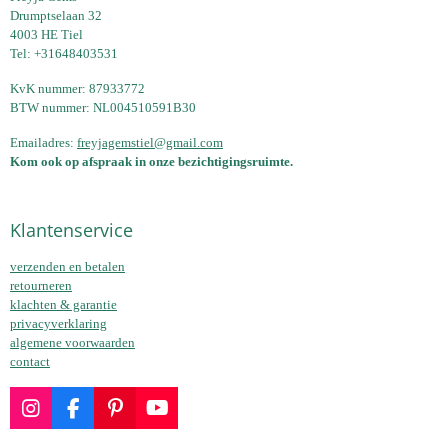
Drumptselaan 32
4003 HE Tiel
Tel: +31648403531
KvK nummer: 87933772
BTW nummer: NL004510591B30
Emailadres:
freyjagemstiel@gmail.com
Kom ook op afspraak in onze bezichtigingsruimte.
Klantenservice
verzenden en betalen
retourneren
klachten & garantie
privacyverklaring
algemene voorwaarden
contact
I
F
P
Y
n
a
i
o