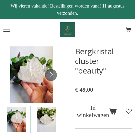
Wij vieren vakantie! Bestellingen worden vanaf 11 augustus
Ga
verzonden.
direct
naar
de
hoofdinhoud
Bergkristal
cluster
"beauty"
€ 49,00
In
winkelwagen