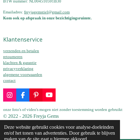
BTW nummer: NL004510591B30
Emailadres:
freyjagemstiel@gmail.com
Kom ook op afspraak in onze bezichtigingsruimte.
Klantenservice
verzenden en betalen
retourneren
klachten & garantie
privacyverklaring
algemene voorwaarden
contact
I
F
P
Y
n
a
i
o
s
c
n
u
onze foto's of video's mogen niet zonder toestemming worden gebruikt
t
e
t
T
© 2022 - 2026 Freyja Gems
a
b
e
u
Powered by
JouwWeb
Deze website gebruikt cookies voor analyse-doeleinden
g
o
r
b
en/of het tonen van advertenties. Door gebruik te blijven
r
o
e
e
maken van de site gaat u hiermee akkoord.
a
k
s