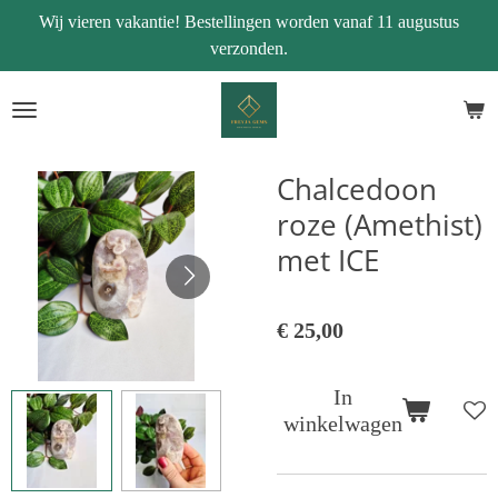
Wij vieren vakantie! Bestellingen worden vanaf 11 augustus
Ga
verzonden.
direct
naar
de
hoofdinhoud
Chalcedoon
roze (Amethist)
met ICE
€ 25,00
In
winkelwagen