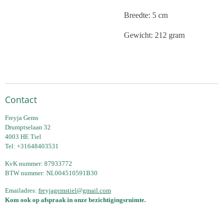
Breedte: 5 cm
Gewicht: 212 gram
Contact
Freyja Gems
Drumptselaan 32
4003 HE Tiel
Tel: +31648403531
KvK nummer: 87933772
BTW nummer: NL004510591B30
Emailadres:
freyjagemstiel@gmail.com
Kom ook op afspraak in onze bezichtigingsruimte.