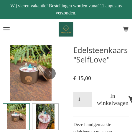
Wij vieren vakantie! Bestellingen worden vanaf 11 augustus
Ga
verzonden.
direct
naar
de
hoofdinhoud
Edelsteenkaars
"SelfLove"
€ 15,00
In
winkelwagen
Deze handgemaakte
edelsteenkaars is een