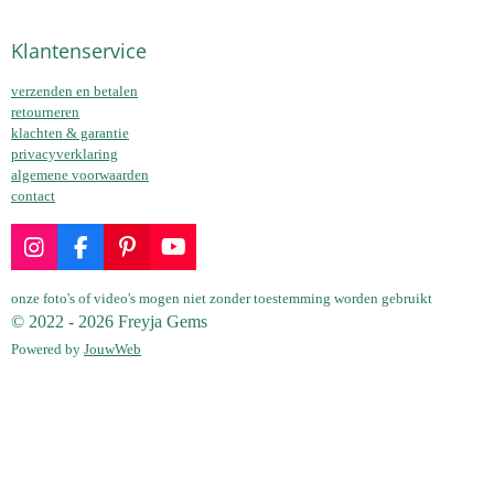
Klantenservice
verzenden en betalen
retourneren
klachten & garantie
privacyverklaring
algemene voorwaarden
contact
I
F
P
Y
n
a
i
o
s
c
n
u
onze foto's of video's mogen niet zonder toestemming worden gebruikt
t
e
t
T
© 2022 - 2026 Freyja Gems
a
b
e
u
Powered by
JouwWeb
g
o
r
b
r
o
e
e
a
k
s
m
t