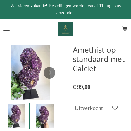
Wij vieren vakantie! Bestellingen worden vanaf 11 augustus
Ga
verzonden.
direct
naar
de
hoofdinhoud
Amethist op
standaard met
Calciet
€ 99,00
Uitverkocht