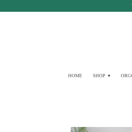
Ga
direct
naar
de
hoofdinhoud
HOME
SHOP
ORG