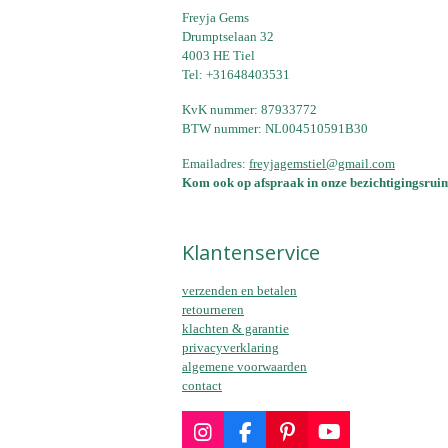
Freyja Gems
Drumptselaan 32
4003 HE Tiel
Tel: +31648403531
KvK nummer: 87933772
BTW nummer: NL004510591B30
Emailadres:
freyjagemstiel@gmail.com
Kom ook op afspraak in onze bezichtigingsruim
Klantenservice
verzenden en betalen
retourneren
klachten & garantie
privacyverklaring
algemene voorwaarden
contact
I
F
P
Y