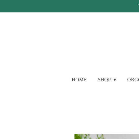
Ga
direct
naar
de
hoofdinhoud
HOME
SHOP
ORG