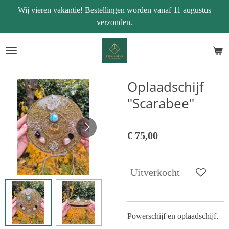
Wij vieren vakantie! Bestellingen worden vanaf 11 augustus
Ga
verzonden.
direct
naar
de
hoofdinhoud
Oplaadschijf
"Scarabee"
€ 75,00
Uitverkocht
Powerschijf en oplaadschijf.