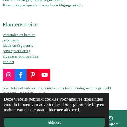
Kom ook op afspraak in onze bezichtigingsruimte.
Klantenservice
verzenden en betalen
retourneren
klachten & garantie
privacyverklaring
algemene voorwaarden
contact
I
F
P
Y
n
a
i
o
s
c
n
u
onze foto's of video's mogen niet zonder toestemming worden gebruikt
t
e
t
T
© 2022 - 2026 Freyja Gems
a
b
e
u
Deze website gebruikt cookies voor analyse-doeleinden
Powered by
JouwWeb
g
o
r
b
en/of het tonen van advertenties. Door gebruik te blijven
r
o
e
e
maken van de site gaat u hiermee akkoord.
a
k
s
m
t
Akkoord
E-mailadres
Telefoonnummer
Kaart
Instagram