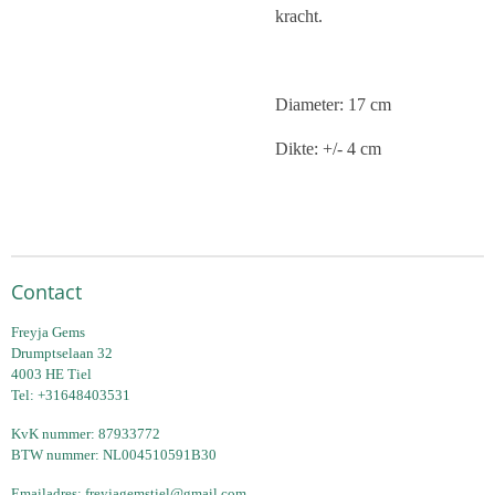
kracht.
Diameter: 17 cm
Dikte: +/- 4 cm
Contact
Freyja Gems
Drumptselaan 32
4003 HE Tiel
Tel: +31648403531
KvK nummer: 87933772
BTW nummer: NL004510591B30
Emailadres:
freyjagemstiel@gmail.com