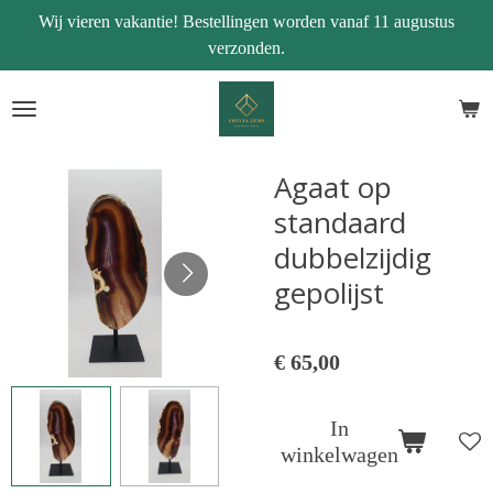
Wij vieren vakantie! Bestellingen worden vanaf 11 augustus
Ga
verzonden.
direct
naar
de
hoofdinhoud
Agaat op
standaard
dubbelzijdig
gepolijst
€ 65,00
In
winkelwagen