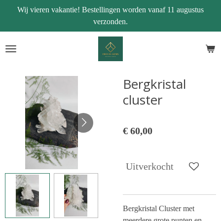
Wij vieren vakantie! Bestellingen worden vanaf 11 augustus
Ga
verzonden.
direct
naar
de
hoofdinhoud
Bergkristal
cluster
€ 60,00
Uitverkocht
Bergkristal Cluster met
meerdere grote punten en