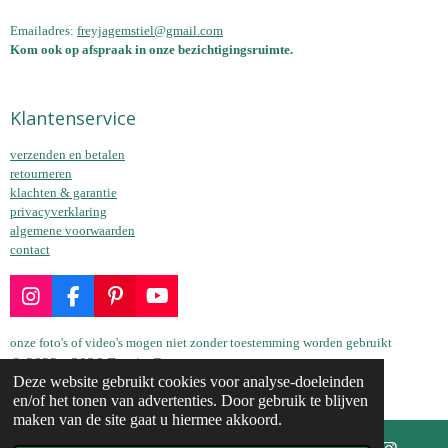
Emailadres:
freyjagemstiel@gmail.com
Kom ook op afspraak in onze bezichtigingsruimte.
Klantenservice
verzenden en betalen
retourneren
klachten & garantie
privacyverklaring
algemene voorwaarden
contact
I
F
P
Y
n
a
i
o
s
c
n
u
onze foto's of video's mogen niet zonder toestemming worden gebruikt
t
e
t
T
© 2022 - 2026 Freyja Gems
a
b
e
u
Deze website gebruikt cookies voor analyse-doeleinden
Powered by
JouwWeb
g
o
r
b
en/of het tonen van advertenties. Door gebruik te blijven
r
o
e
e
maken van de site gaat u hiermee akkoord.
a
k
s