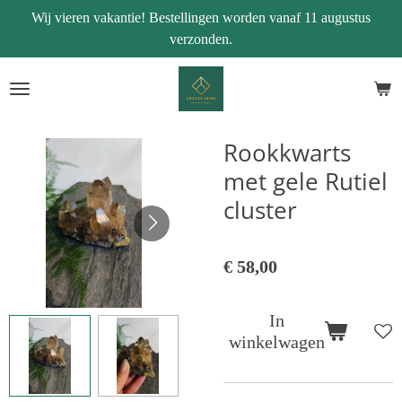
Wij vieren vakantie! Bestellingen worden vanaf 11 augustus
Ga
verzonden.
direct
naar
de
hoofdinhoud
Rookkwarts
met gele Rutiel
cluster
€ 58,00
In
winkelwagen