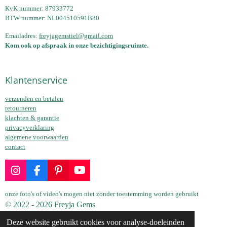
KvK nummer: 87933772
BTW nummer: NL004510591B30
Emailadres:
freyjagemstiel@gmail.com
Kom ook op afspraak in onze bezichtigingsruimte.
Klantenservice
verzenden en betalen
retourneren
klachten & garantie
privacyverklaring
algemene voorwaarden
contact
I
F
P
Y
n
a
i
o
s
c
n
u
onze foto's of video's mogen niet zonder toestemming worden gebruikt
t
e
t
T
© 2022 - 2026 Freyja Gems
a
b
e
u
Powered by
JouwWeb
Deze website gebruikt cookies voor analyse-doeleinden
g
o
r
b