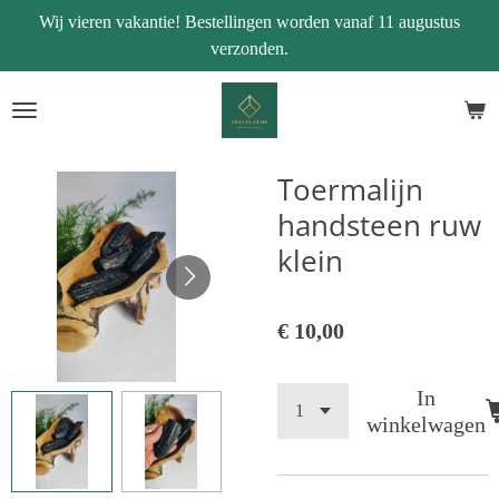
Wij vieren vakantie! Bestellingen worden vanaf 11 augustus
Ga
verzonden.
direct
naar
de
hoofdinhoud
Toermalijn
handsteen ruw
klein
€ 10,00
In
winkelwagen