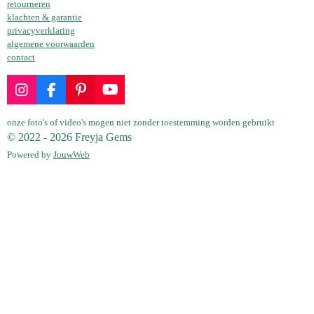
retourneren
klachten & garantie
privacyverklaring
algemene voorwaarden
contact
I
F
P
Y
n
a
i
o
s
c
n
u
onze foto's of video's mogen niet zonder toestemming worden gebruikt
t
e
t
T
© 2022 - 2026 Freyja Gems
a
b
e
u
Powered by
JouwWeb
g
o
r
b
r
o
e
e
a
k
s
m
t