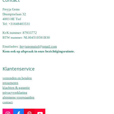
Contact
Freyja Gems
Drumptselaan 32
4003 HE Tiel
Tel: +31648403531
KvK nummer: 87933772
BTW nummer: NL004510591B30
Emailadres:
freyjagemstiel@gmail.com
Kom ook op afspraak in onze bezichtigingsruimte.
Klantenservice
verzenden en betalen
retourneren
klachten & garantie
privacyverklaring
algemene voorwaarden
contact