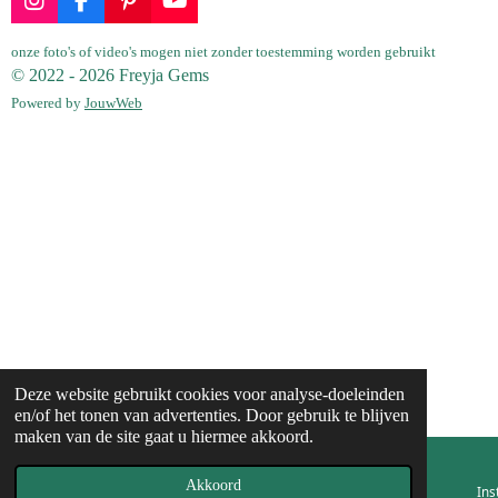
I
F
P
Y
n
a
i
o
s
c
n
u
onze foto's of video's mogen niet zonder toestemming worden gebruikt
t
e
t
T
© 2022 - 2026 Freyja Gems
a
b
e
u
Powered by
JouwWeb
g
o
r
b
r
o
e
e
a
k
s
m
t
Deze website gebruikt cookies voor analyse-doeleinden
en/of het tonen van advertenties. Door gebruik te blijven
maken van de site gaat u hiermee akkoord.
Akkoord
E-mailadres
Telefoonnummer
Kaart
Ins