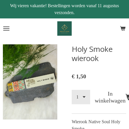
Wij vieren vakantie! Bestellingen worden vanaf 11 augustus
Ga
verzonden.
direct
naar
de
hoofdinhoud
Holy Smoke
wierook
€ 1,50
In
winkelwagen
Wierook Native Soul Holy
Smoke.