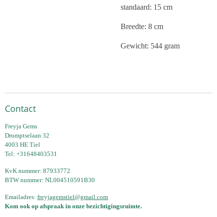
standaard: 15 cm
Breedte: 8 cm
Gewicht: 544 gram
Contact
Freyja Gems
Drumptselaan 32
4003 HE Tiel
Tel: +31648403531
KvK nummer: 87933772
BTW nummer: NL004510591B30
Emailadres:
freyjagemstiel@gmail.com
Kom ook op afspraak in onze bezichtigingsruimte.