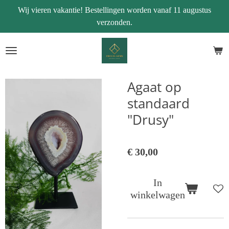
Wij vieren vakantie! Bestellingen worden vanaf 11 augustus
Ga
verzonden.
direct
naar
de
hoofdinhoud
Agaat op
standaard
"Drusy"
€ 30,00
In
winkelwagen