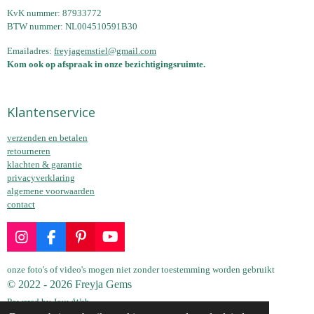
u
KvK nummer: 87933772
l
BTW nummer: NL004510591B30
l
Emailadres:
freyjagemstiel@gmail.com
s
Kom ook op afspraak in onze bezichtigingsruimte.
c
r
Klantenservice
e
e
verzenden en betalen
n
retourneren
klachten & garantie
privacyverklaring
algemene voorwaarden
contact
I
F
P
Y
n
a
i
o
s
c
n
u
onze foto's of video's mogen niet zonder toestemming worden gebruikt
t
e
t
T
© 2022 - 2026 Freyja Gems
a
b
e
u
Powered by
JouwWeb
g
o
r
b