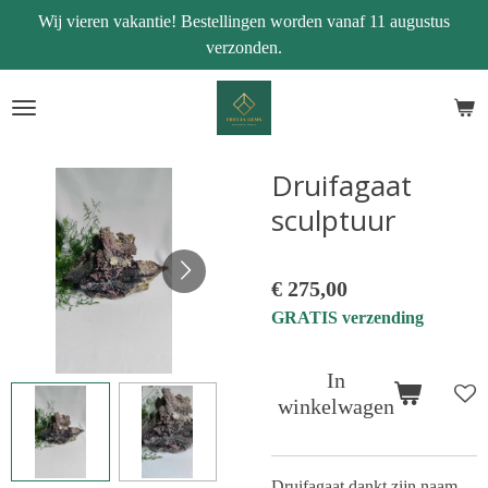
Wij vieren vakantie! Bestellingen worden vanaf 11 augustus
Ga
verzonden.
direct
naar
de
hoofdinhoud
Druifagaat
sculptuur
€ 275,00
GRATIS verzending
In
winkelwagen
Druifagaat dankt zijn naam