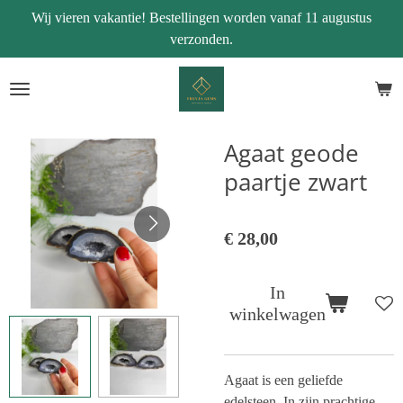
Wij vieren vakantie! Bestellingen worden vanaf 11 augustus
Ga
verzonden.
direct
naar
de
hoofdinhoud
Agaat geode
paartje zwart
€ 28,00
In
winkelwagen
Agaat is een geliefde
edelsteen. In zijn prachtige