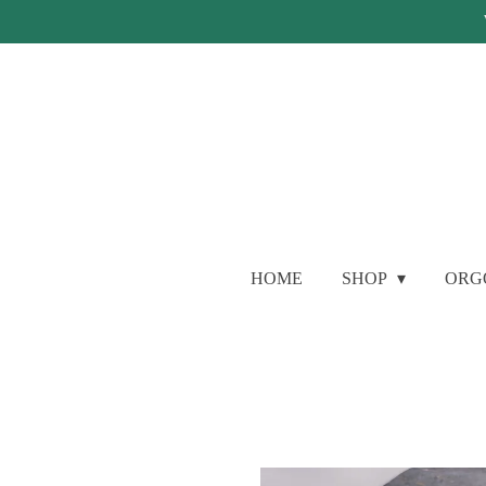
Ga
direct
naar
de
hoofdinhoud
HOME
SHOP
ORG