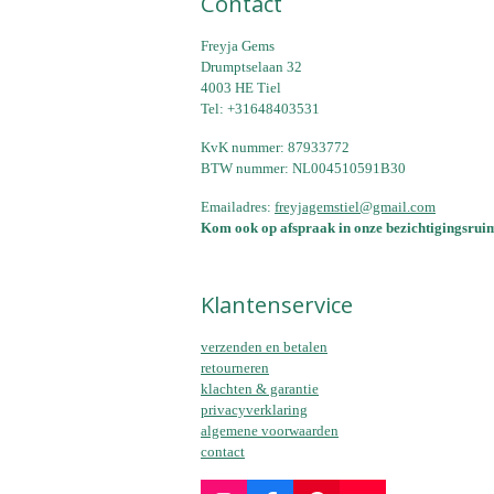
Contact
Freyja Gems
Drumptselaan 32
4003 HE Tiel
Tel: +31648403531
KvK nummer: 87933772
BTW nummer: NL004510591B30
Emailadres:
freyjagemstiel@gmail.com
Kom ook op afspraak in onze bezichtigingsruim
Klantenservice
verzenden en betalen
retourneren
klachten & garantie
privacyverklaring
algemene voorwaarden
contact