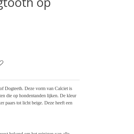
gtooth op
of Dogteeth. Deze vorm van Calciet is
en die op hondentanden lijken. De kleur
r paars tot licht beige. Deze heeft een
meest bekend om het reinigen van alle