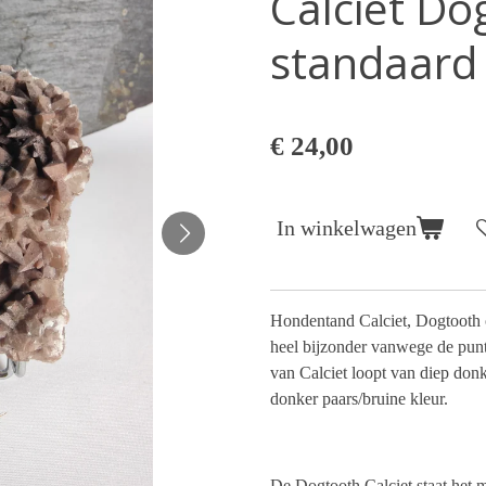
Calciet Do
standaard
€ 24,00
In winkelwagen
Hondentand Calciet, Dogtooth 
heel bijzonder vanwege de punt
van Calciet loopt van diep donke
donker paars/bruine kleur.
De Dogtooth Calciet staat het 