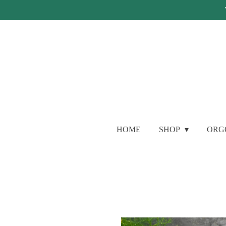
Ga
direct
naar
de
hoofdinhoud
HOME
SHOP
ORG