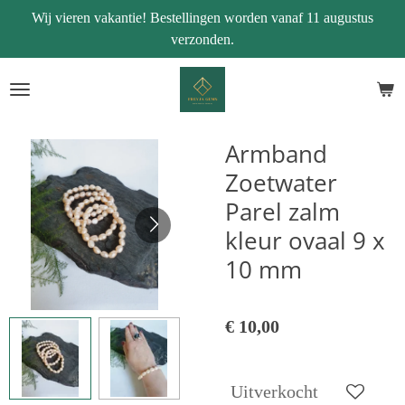
Wij vieren vakantie! Bestellingen worden vanaf 11 augustus
Ga
verzonden.
direct
naar
de
hoofdinhoud
Armband
Zoetwater
Parel zalm
kleur ovaal 9 x
10 mm
€ 10,00
Uitverkocht