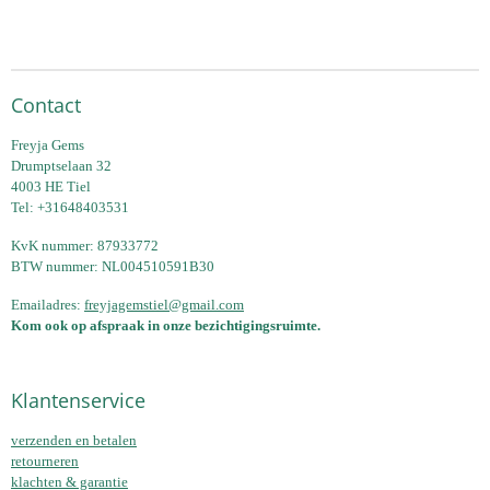
Contact
Freyja Gems
Drumptselaan 32
4003 HE Tiel
Tel: +31648403531
KvK nummer: 87933772
BTW nummer: NL004510591B30
Emailadres:
freyjagemstiel@gmail.com
Kom ook op afspraak in onze bezichtigingsruimte.
Klantenservice
verzenden en betalen
retourneren
klachten & garantie