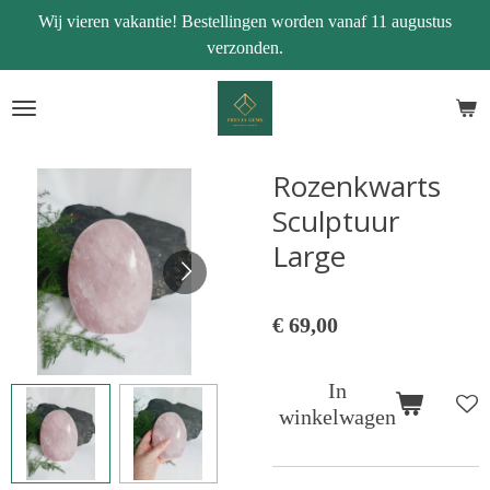
Wij vieren vakantie! Bestellingen worden vanaf 11 augustus
Ga
verzonden.
direct
naar
de
hoofdinhoud
Rozenkwarts
Sculptuur
Large
€ 69,00
In
winkelwagen